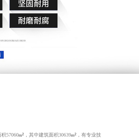
2
2
57060
，其中建筑面积30639
，有专业技
m
m