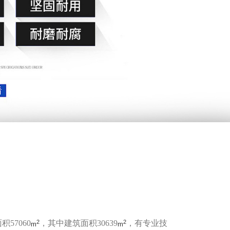
2
2
57060
，其中建筑面积30639
，有专业技
m
m