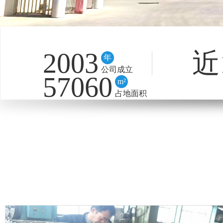
2003
近
年
公司成立
57060
m²
占地面积