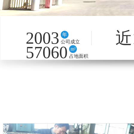
2003
近
年
公司成立
57060
m²
占地面积